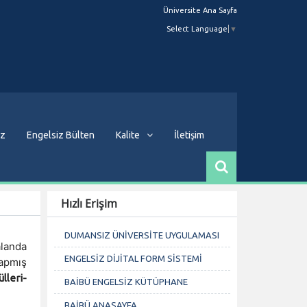
Üniversite Ana Sayfa
Select Language
▼
ız
Engelsiz Bülten
Kalite
İletişim
Hızlı Erişim
DUMANSIZ ÜNİVERSİTE UYGULAMASI
alanda
ENGELSİZ DİJİTAL FORM SİSTEMİ
apmış
leri-
BAİBÜ ENGELSİZ KÜTÜPHANE
BAİBÜ ANASAYFA