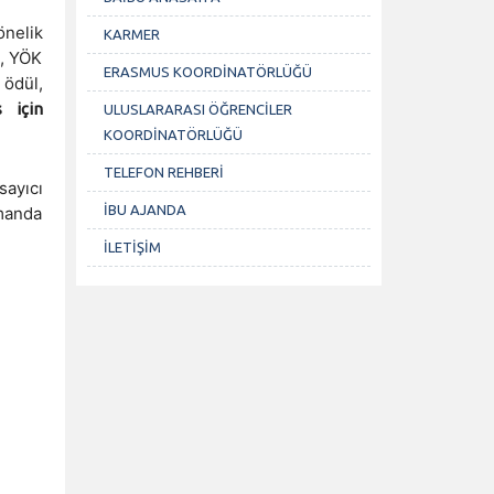
nelik
KARMER
z, YÖK
ERASMUS KOORDİNATÖRLÜĞÜ
 ödül,
s için
ULUSLARARASI ÖĞRENCİLER
KOORDİNATÖRLÜĞÜ
TELEFON REHBERİ
sayıcı
İBU AJANDA
amanda
İLETİŞİM