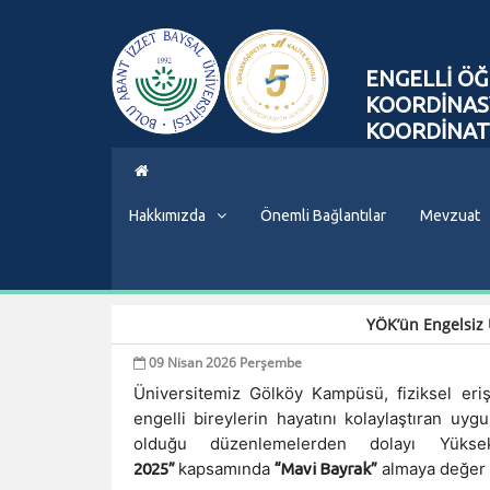
ENGELLİ ÖĞ
KOORDİNAS
KOORDİNA
Hakkımızda
Önemli Bağlantılar
Mevzuat
YÖK’ün Engelsiz 
09 Nisan 2026 Perşembe
Üniversitemiz Gölköy Kampüsü, fiziksel eri
engelli bireylerin hayatını kolaylaştıran uyg
olduğu düzenlemelerden dolayı Yüks
kapsamında
almaya değer 
2025”
“Mavi Bayrak”