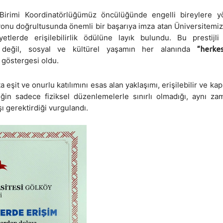
irimi Koordinatörlüğümüz öncülüğünde engelli bireylere yö
izyonu doğrultusunda önemli bir başarıya imza atan Üniversitemi
yetlerde erişilebilirlik ödülüne layık bulundu. Bu prestijli
 değil, sosyal ve kültürel yaşamın her alanında
“herke
 göstergesi oldu.
 eşit ve onurlu katılımını esas alan yaklaşımı, erişilebilir ve kap
liğin sadece fiziksel düzenlemelerle sınırlı olmadığı, aynı z
şı gerektirdiği vurgulandı.