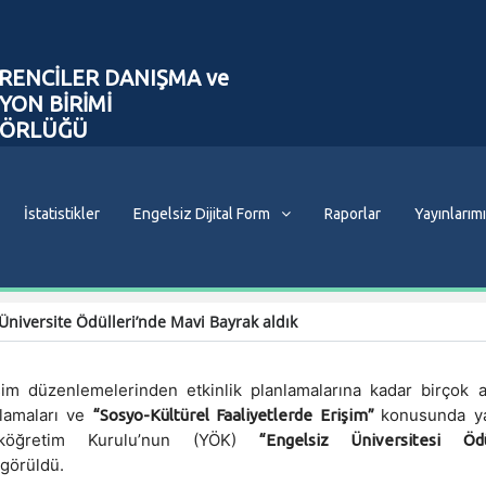
RENCİLER DANIŞMA ve
YON BİRİMİ
TÖRLÜĞÜ
İstatistikler
Engelsiz Dijital Form
Raporlar
Yayınlarım
Üniversite Ödülleri’nde Mavi Bayrak aldık
şim düzenlemelerinden etkinlik planlamalarına kadar birçok 
ulamaları ve
konusunda y
“Sosyo-Kültürel Faaliyetlerde Erişim”
eköğretim Kurulu’nun (YÖK)
“Engelsiz Üniversitesi Ödül
görüldü.